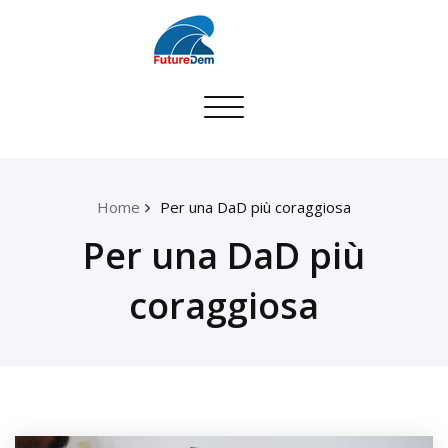
Skip
to
content
Toggle
navigation
Home
Per una DaD più coraggiosa
Per una DaD più
coraggiosa