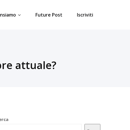
ensiamo
Future Post
Iscriviti
pre attuale?
erca