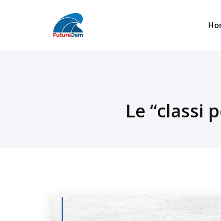
Skip
to
Ho
content
Le “classi 