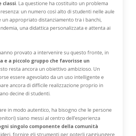
 classi
. La questione ha costituito un problema
n presenza: un numero così alto di studenti nelle aule
re un appropriato distanziamento tra i banchi,
ndemia, una didattica personalizzata e attenta ai
hanno provato a intervenire su questo fronte, in
a e a piccolo gruppo che favorisse un
sto resta ancora un obiettivo ambizioso. Un
orse essere agevolato da un uso intelligente e
pare ancora di difficile realizzazione proprio in
ano decine di studenti.
rare in modo autentico, ha bisogno che le persone
o genitori) siano messi al centro dell’esperienza
 ogni singolo componente della comunità
esideri, fornire gli strumenti per poterli raggiungere