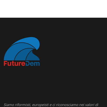
Siamo riformisti, europeisti e ci riconosciamo nei valori di